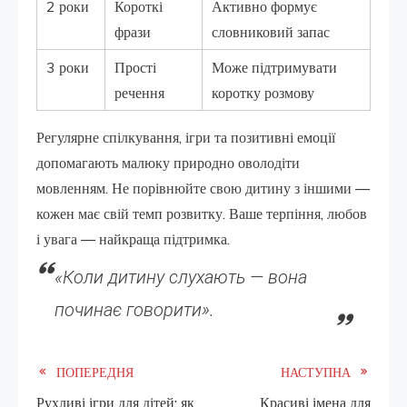
2 роки
Короткі
Активно формує
фрази
словниковий запас
3 роки
Прості
Може підтримувати
речення
коротку розмову
Регулярне спілкування, ігри та позитивні емоції
допомагають малюку природно оволодіти
мовленням. Не порівнюйте свою дитину з іншими —
кожен має свій темп розвитку. Ваше терпіння, любов
і увага — найкраща підтримка.
«Коли дитину слухають — вона
починає говорити».
Read
ПОПЕРЕДНЯ
НАСТУПНА
Рухливі ігри для дітей: як
Красиві імена для