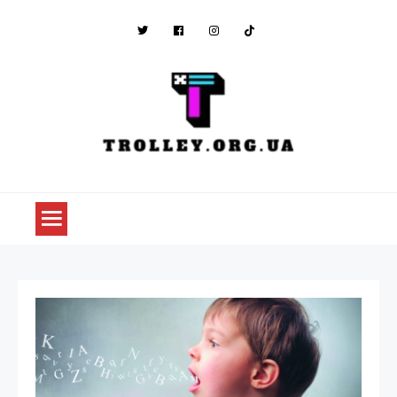
Skip
to
content
trolley.org.ua