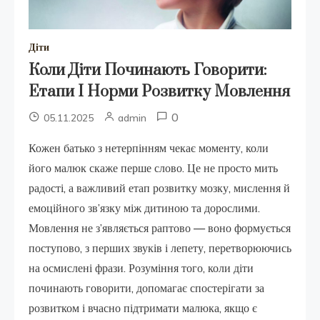
Діти
Коли Діти Починають Говорити:
Етапи І Норми Розвитку Мовлення
0
05.11.2025
admin
Кожен батько з нетерпінням чекає моменту, коли
його малюк скаже перше слово. Це не просто мить
радості, а важливий етап розвитку мозку, мислення й
емоційного зв’язку між дитиною та дорослими.
Мовлення не з’являється раптово — воно формується
поступово, з перших звуків і лепету, перетворюючись
на осмислені фрази. Розуміння того, коли діти
починають говорити, допомагає спостерігати за
розвитком і вчасно підтримати малюка, якщо є