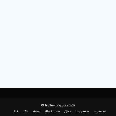
© trolley.org.ua 2026
UA
RU
Авто
Дім і сім’я
Діти
Здоров’я
Корисне