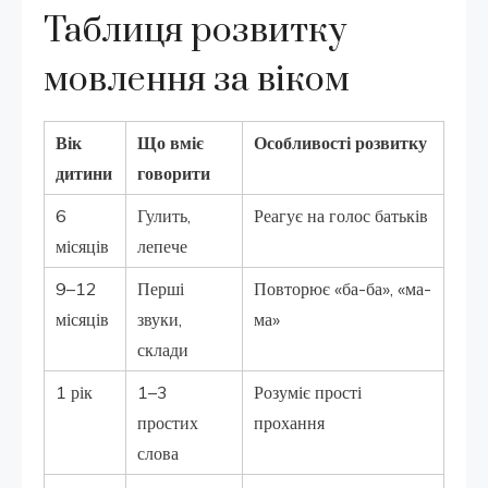
Таблиця розвитку
мовлення за віком
Вік
Що вміє
Особливості розвитку
дитини
говорити
6
Гулить,
Реагує на голос батьків
місяців
лепече
9–12
Перші
Повторює «ба-ба», «ма-
місяців
звуки,
ма»
склади
1 рік
1–3
Розуміє прості
простих
прохання
слова