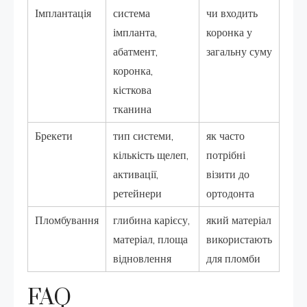
Імплантація
система
чи входить
імпланта,
коронка у
абатмент,
загальну суму
коронка,
кісткова
тканина
Брекети
тип системи,
як часто
кількість щелеп,
потрібні
активації,
візити до
ретейнери
ортодонта
Пломбування
глибина карієсу,
який матеріал
матеріал, площа
використають
відновлення
для пломби
FAQ