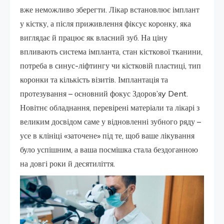
вже неможливо зберегти. Лікар встановлює імплант
у кістку, а після приживлення фіксує коронку, яка
виглядає й працює як власний зуб. На ціну
впливають система імпланта, стан кісткової тканини,
потреба в синус-ліфтингу чи кістковій пластиці, тип
коронки та кількість візитів. Імплантація та
протезування – основний фокус Здоров’яy Dent.
Новітнє обладнання, перевірені матеріали та лікарі з
великим досвідом саме у відновленні зубного ряду –
усе в клініці «заточене» під те, щоб ваше лікування
було успішним, а ваша посмішка стала бездоганною
на довгі роки й десятиліття.