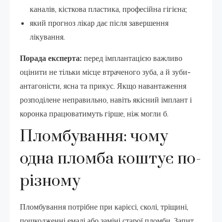
каналів, кісткова пластика, професійна гігієна;
який прогноз лікар дає після завершення
лікування.
Порада експерта:
перед імплантацією важливо
оцінити не тільки місце втраченого зуба, а й зуби-
антагоністи, ясна та прикус. Якщо навантаження
розподілене неправильно, навіть якісний імплант і
коронка працюватимуть гірше, ніж могли б.
Пломбування: чому
одна пломба коштує по-
різному
Пломбування потрібне при карієсі, сколі, тріщині,
пошкодженні емалі або заміні старої пломби. Запит