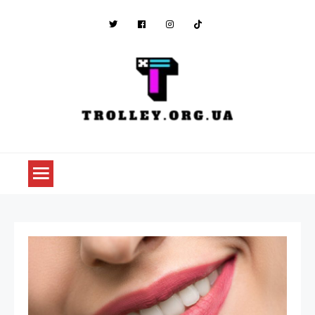
Skip
to
content
trolley.org.ua