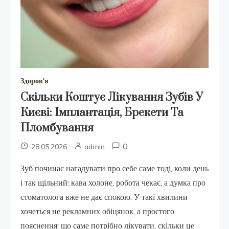
Здоров'я
Скільки Коштує Лікування Зубів У
Києві: Імплантація, Брекети Та
Пломбування
0
28.05.2026
admin
Зуб починає нагадувати про себе саме тоді, коли день
і так щільний: кава холоне, робота чекає, а думка про
стоматолога вже не дає спокою. У такі хвилини
хочеться не рекламних обіцянок, а простого
пояснення: що саме потрібно лікувати, скільки це