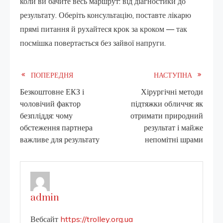
коли ви бачите весь маршрут: від діагностики до
результату. Оберіть консультацію, поставте лікарю
прямі питання й рухайтеся крок за кроком — так
посмішка повертається без зайвої напруги.
Read
ПОПЕРЕДНЯ
НАСТУПНА
Безкоштовне ЕКЗ і
Хірургічні методи
more
чоловічий фактор
підтяжки обличчя: як
безпліддя: чому
отримати природний
articles
обстеження партнера
результат і майже
важливе для результату
непомітні шрами
admin
Вебсайт
https://trolley.org.ua