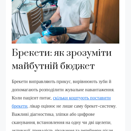
Брекети: як зрозуміти
майбутній бюджет
Брекети виправляють прикус, вирівнюють зуби й
допомагають розподілити жувальне навантаження.
Коли пацієнт питає,
скільки коштують поставити
брекети
, лікар оцінює не лише саму брекет-систему.
Важливі діагностика, зліпки або цифрове
сканування, встановлення на одну чи дві щелепи,
активації, тривалість лікування та ретейнери після