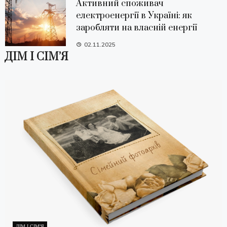
Активний споживач
електроенергії в Україні: як
заробляти на власній енергії
02.11.2025
ДІМ І СІМ’Я
ДІМ І СІМ'Я