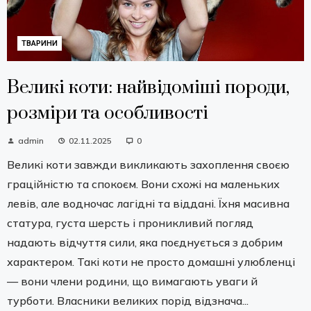
ТВАРИНИ
Великі коти: найвідоміші породи,
розміри та особливості
admin
02.11.2025
0
Великі коти завжди викликають захоплення своєю
граційністю та спокоєм. Вони схожі на маленьких
левів, але водночас лагідні та віддані. Їхня масивна
статура, густа шерсть і проникливий погляд
надають відчуття сили, яка поєднується з добрим
характером. Такі коти не просто домашні улюбленці
— вони члени родини, що вимагають уваги й
турботи. Власники великих порід відзнача...