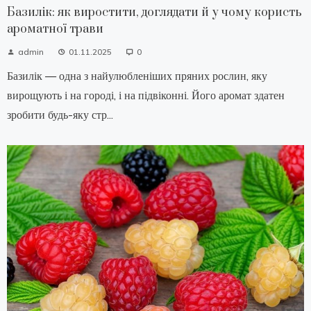
Базилік: як виростити, доглядати й у чому користь
ароматної трави
admin
01.11.2025
0
Базилік — одна з найулюбленіших пряних рослин, яку
вирощують і на городі, і на підвіконні. Його аромат здатен
зробити будь-яку стр...