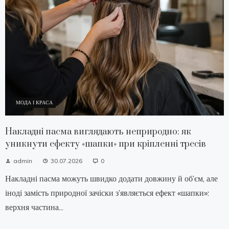
МОДА І КРАСА
Накладні пасма виглядають неприродно: як
уникнути ефекту «шапки» при кріпленні тресів
admin
30.07.2026
0
Накладні пасма можуть швидко додати довжину й об’єм, але
іноді замість природної зачіски з’являється ефект «шапки»:
верхня частина...