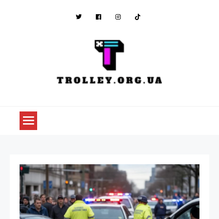
Skip
to
content
trolley.org.ua