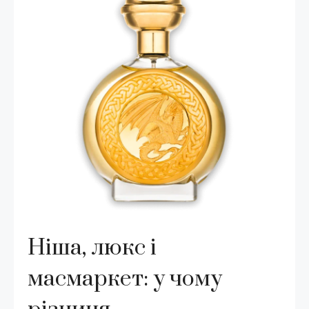
Ніша, люкс і
масмаркет: у чому