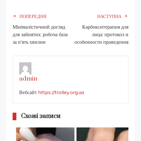
Read
ПОПЕРЕДНЯ
НАСТУПНА
Мінімалістичний догляд
Карбокситерапия для
more
для зайнятих: робоча база
лица: протокол и
за п’ять хвилин
особенности проведения
articles
admin
Вебсайт
https://trolley.org.ua
Схожі записи