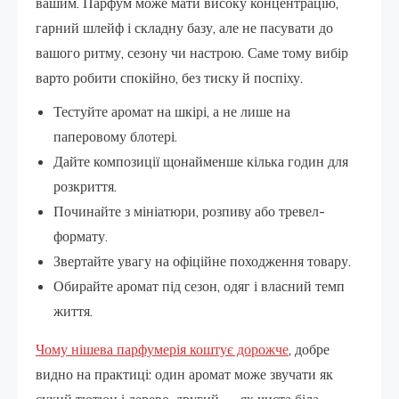
вашим. Парфум може мати високу концентрацію,
гарний шлейф і складну базу, але не пасувати до
вашого ритму, сезону чи настрою. Саме тому вибір
варто робити спокійно, без тиску й поспіху.
Тестуйте аромат на шкірі, а не лише на
паперовому блотері.
Дайте композиції щонайменше кілька годин для
розкриття.
Починайте з мініатюри, розпиву або тревел-
формату.
Звертайте увагу на офіційне походження товару.
Обирайте аромат під сезон, одяг і власний темп
життя.
Чому нішева парфумерія коштує дорожче
, добре
видно на практиці: один аромат може звучати як
сухий тютюн і дерево, другий — як чиста біла