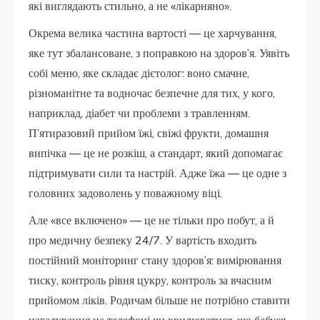
які виглядають стильно, а не «лікарняно».
Окрема велика частина вартості — це харчування,
яке тут збалансоване, з поправкою на здоров’я. Уявіть
собі меню, яке складає дієтолог: воно смачне,
різноманітне та водночас безпечне для тих, у кого,
наприклад, діабет чи проблеми з травленням.
П’ятиразовий прийом їжі, свіжі фрукти, домашня
випічка — це не розкіш, а стандарт, який допомагає
підтримувати сили та настрій. Адже їжа — це одне з
головних задоволень у поважному віці.
Але «все включено» — це не тільки про побут, а й
про медичну безпеку 24/7. У вартість входить
постійний моніторинг стану здоров’я: вимірювання
тиску, контроль рівня цукру, контроль за вчасним
прийомом ліків. Родичам більше не потрібно ставити
нагадування на телефоні чи хвилюватися, що бабуся