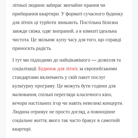
літньої людини забирає звичайне прання чи
прибирання квартири. У форматі сучасного будинку
для літніх ці турботи зникають. Постільна білизна
завжди свіжа, одяг випраний, а в кімнаті ідеальна
чистота. Це звільняє купу часу для того, що справді
приносить радість.
І тут ми підходимо до найцікавішого — дозвілля та
соціалізації.
Будинок для літніх
за європейськими
стандартами включають у свій пакет послуг
культурну програму. Це можуть бути години для
малювання, спільні перегляди класичного кіно,
вечори настільних ігор чи навіть невеликі концерти.
Людина отримує не просто догляд, а повноцінне
соціальне життя, якого так часто бракує в самотній
квартирі.