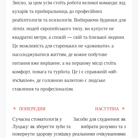
Звісно, за цим усім стоїть робота великої команди: від
кухарів та прибиральниць до професійних
реабілітологів та психологів. Вибираючи будинки для
літніх людей європейського типу, ви купуєте не
квадратні метри, а спокій — свій та близької людини.
Це можливість для стареньких не «доживати», а
насолоджуватися життям, де кожне побутове
питання вже вирішене, а на першому місці стоїть
комфорт, повага та турбота. Це і є справжній «all-
inclusive», де головною валютою є людське
ставлення та професіоналізм.
Read
ПОПЕРЕДНЯ
НАСТУПНА
Сучасна стоматологія у
Засоби для схуднення: як
more
Луцьку: як зберегти зуби та
вибрати розумно та з
повернути здорову усмішку
реальними очікуваннями