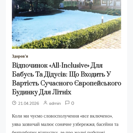
Здоров'я
Відпочинок «All-Inclusive» Для
Бабусь Та Дідусів: Що Входить У
Вартість Сучасного Європейського
Будинку Для Літніх
0
21.04.2026
admin
Коли ми чуємо словосполучення «все включено»,
уява зазвичай малює сонячне узбережжя, басейни та
безтурботну відпустку, де про жодні побутові