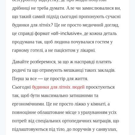
дрібниці не треба думати. Але чи замислювалися ви,
що такий самий підхід сьогодні пропонують сучасні
будинки для літніх? Це не просто медичний догляд,
це справді формат «all-inclusive», де кожна деталь
продумана так, щоб людина почувалася гостем у
гарному готелі, а не пацієнтом у лікарні.
Давайте розберемося, за що ж насправді платять
родичі та що отримують мешканці таких закладів.
Перш за все — це простір для життя.
Сьогодні
будинки для літніх людей
проєктуються
так, щоб бути максимально затишними та
ергономічними. Це не просто ліжко у кімнаті, а
повноцінне облаштоване місце з урахуванням усіх
потреб: від спеціальних ортопедичних матраців, що
підлаштовуються під тіло, до поручнів у санвузлах,