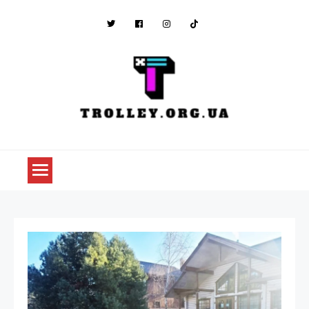
Skip
to
content
trolley.org.ua