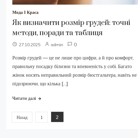
Мода І Краса
Як визначити розмір грудей: точні
методи, поради та таблиця
0
27.10.2025
admin
Розмір грудей — це не лише про цифри, а й про комфорт,
правильну посадку білизни та впевненість у собі. Багато
жінок носять неправильний розмір бюстгальтера, навіть не
підозрюючи, що кілька […]
Читати далі
Пагінація
2
Назад
1
записів