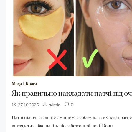
Мода І Краса
Як правильно накладати патчі під оч
0
27.10.2025
admin
Патчі під очі стали незамінним засобом для тих, хто прагне
виглядати свіжо навіть після безсонної ночі. Вони