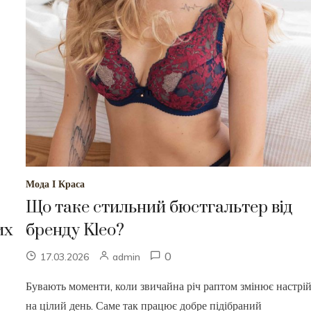
Мода І Краса
Що таке стильний бюстгальтер від
их
бренду Kleo?
0
17.03.2026
admin
Бувають моменти, коли звичайна річ раптом змінює настрі
на цілий день. Саме так працює добре підібраний