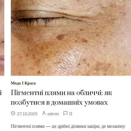
Мода І Краса
і
Пігментні плями на обличчі: як
позбутися в домашніх умовах
0
27.10.2025
admin
Пігментні плями — це дрібні ділянки шкіри, де меланіну