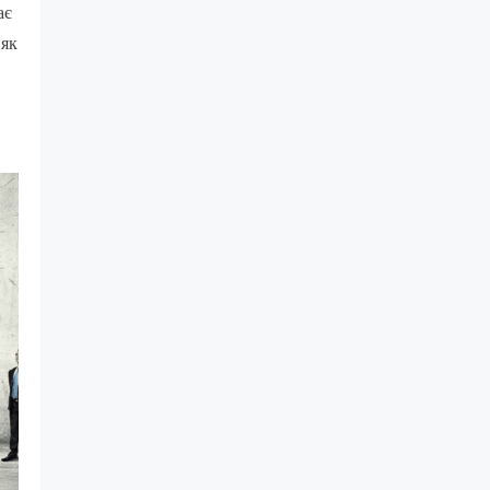
ає
 як