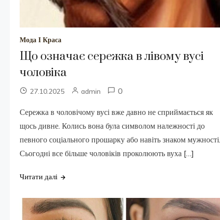
Мода І Краса
Що означає сережка в лівому вусі
чоловіка
0
27.10.2025
admin
Сережка в чоловічому вусі вже давно не сприймається як
щось дивне. Колись вона була символом належності до
певного соціального прошарку або навіть знаком мужності
Сьогодні все більше чоловіків проколюють вуха […]
Читати далі