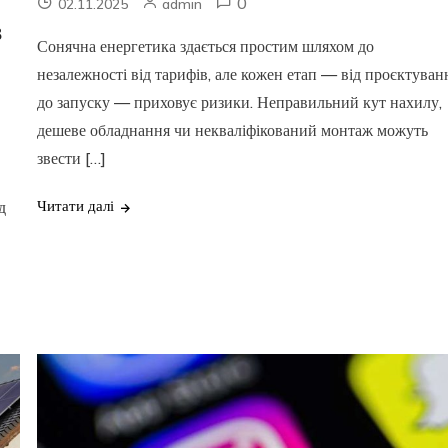
0
02.11.2025
admin
в
Сонячна енергетика здається простим шляхом до
незалежності від тарифів, але кожен етап — від проєктуван
до запуску — приховує ризики. Неправильний кут нахилу,
дешеве обладнання чи некваліфікований монтаж можуть
звести […]
Читати далі
д