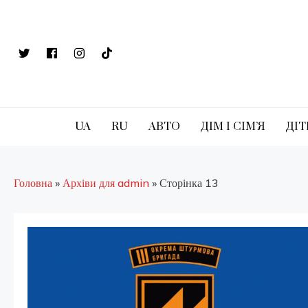
Skip
to
content
UA
RU
АВТО
ДІМ І СІМ’Я
ДІТ
Головна
»
Архіви для admin
»
Сторінка 13