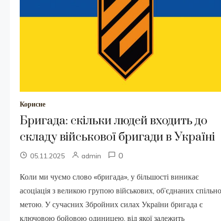
Корисне
Бригада: скільки людей входить до
складу військової бригади в Україні
0
05.11.2025
admin
Коли ми чуємо слово «бригада», у більшості виникає
асоціація з великою групою військових, об’єднаних спільн
метою. У сучасних Збройних силах України бригада є
ключовою бойовою одиницею, від якої залежить