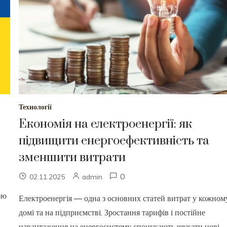
Технології
Економія на електроенергії: як
підвищити енергоефективність та
зменшити витрати
0
02.11.2025
admin
ою
Електроенергія — одна з основних статей витрат у кожном
домі та на підприємстві. Зростання тарифів і постійне
навантаження на енергосистему спонукають шукати нові