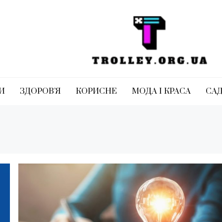
trolley.org.ua
И
ЗДОРОВ’Я
КОРИСНЕ
МОДА І КРАСА
СА