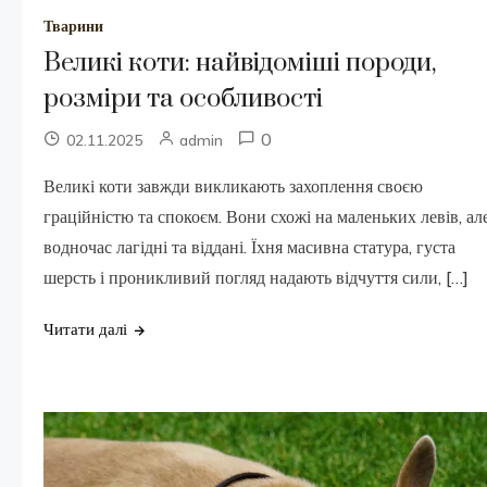
Тварини
Великі коти: найвідоміші породи,
розміри та особливості
0
02.11.2025
admin
Великі коти завжди викликають захоплення своєю
граційністю та спокоєм. Вони схожі на маленьких левів, ал
водночас лагідні та віддані. Їхня масивна статура, густа
шерсть і проникливий погляд надають відчуття сили, […]
Читати далі