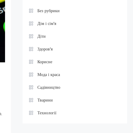
Без рубрики
Дім і сім'я
Діти
Здоров'я
Корисне
Мода і краса
Садівництво
у
Тварини
Технології
о.